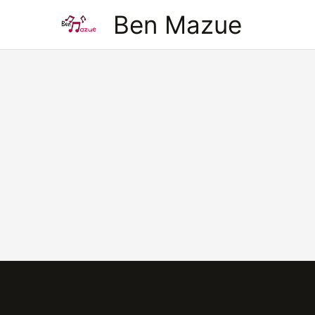
Aller
Ben Mazue
au
contenu