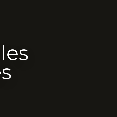
les
es