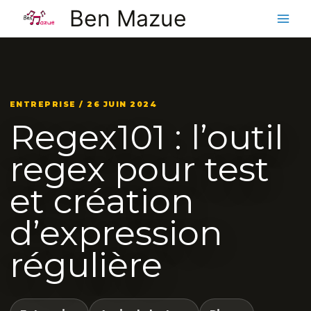
Aller
Ben Mazue
au
contenu
ENTREPRISE / 26 JUIN 2024
Regex101 : l’outil
regex pour test
et création
d’expression
régulière