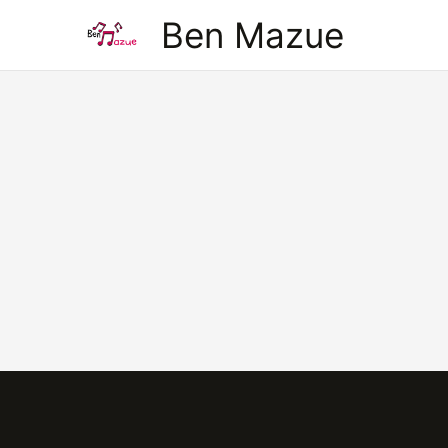
Aller
Ben Mazue
au
contenu