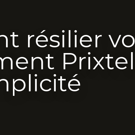
résilier vo
ent Prixtel
mplicité