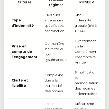
Critères
RIFSEEP
régimes
Plusieurs
Une
Type
indemnités
indemnité
d’indemnité
spécifiques
globale (IFSE
par fonction
+ CIA)
Directement,
De manière
Prise en
via le
indirecte ou
compte de
Complément
non
l’engagement
Indemnitaire
systématique
Annuel
Simplification
Complexité
et
Clarté et
due à la
harmonisation
lisibilité
multiplicité
des régimes
des primes
indemnitaires
Faible,
Mécanisme