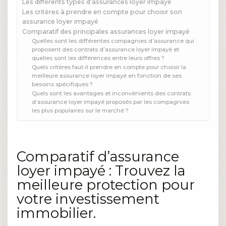
Les différents types d’assurances loyer impayé
Les critères à prendre en compte pour choisir son
assurance loyer impayé
Comparatif des principales assurances loyer impayé
Quelles sont les différentes compagnies d’assurance qui
proposent des contrats d’assurance loyer impayé et
quelles sont les différences entre leurs offres ?
Quels critères faut-il prendre en compte pour choisir la
meilleure assurance loyer impayé en fonction de ses
besoins spécifiques ?
Quels sont les avantages et inconvénients des contrats
d’assurance loyer impayé proposés par les compagnies
les plus populaires sur le marché ?
Comparatif d’assurance
loyer impayé : Trouvez la
meilleure protection pour
votre investissement
immobilier.