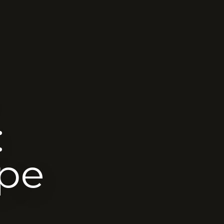
:
ape