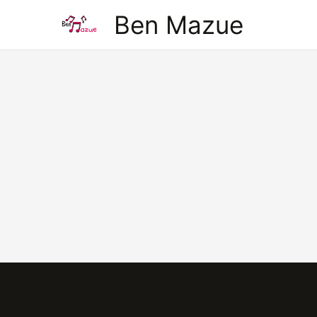
Aller
Ben Mazue
au
contenu