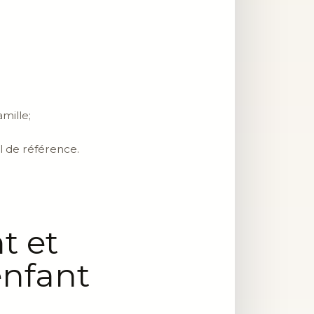
mille;
al de référence.
t et
enfant