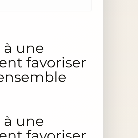
e à une
nt favoriser
e ensemble
e à une
nt favoriser