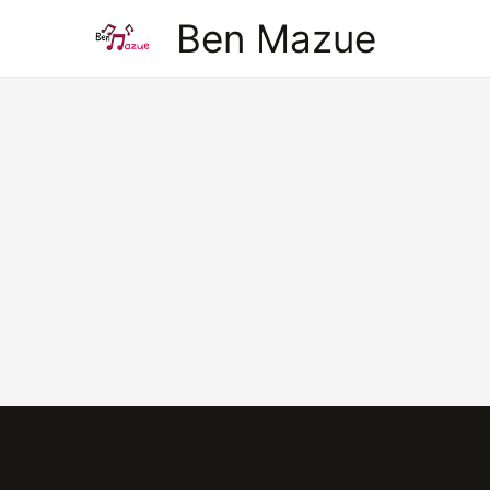
Aller
Ben Mazue
au
contenu