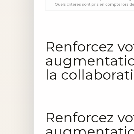
Quels critères sont pris en compte lors 
Renforcez vo
augmentatio
la collabora
Renforcez vo
augmentatio