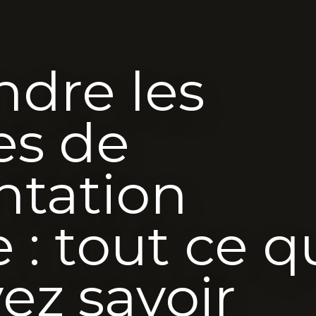
dre les
es de
ntation
 : tout ce q
ez savoir