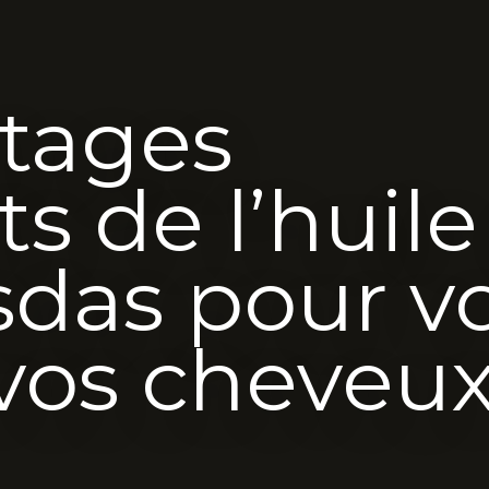
ntages
s de l’huile
das pour v
vos cheveu