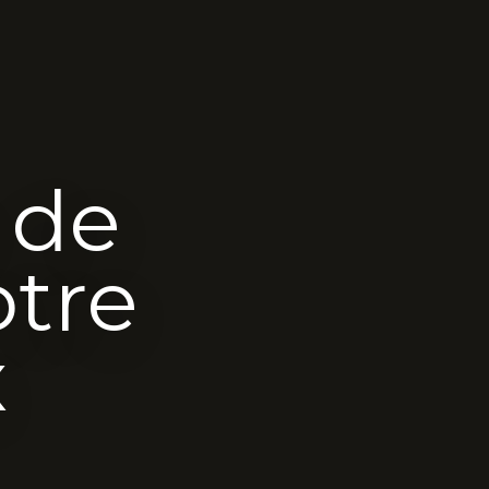
 de
otre
x