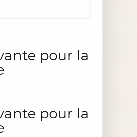
vante pour la
e
vante pour la
e