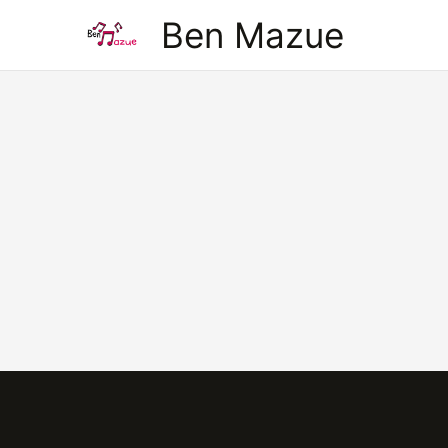
Aller
Ben Mazue
au
contenu