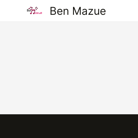
Aller
Ben Mazue
au
contenu