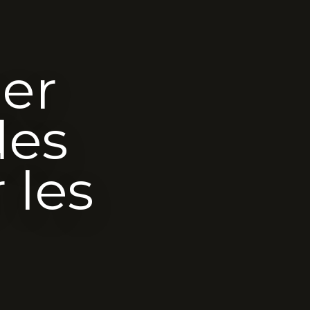
er
des
r les