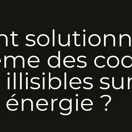
 solutionn
ème des co
illisibles su
 énergie ?