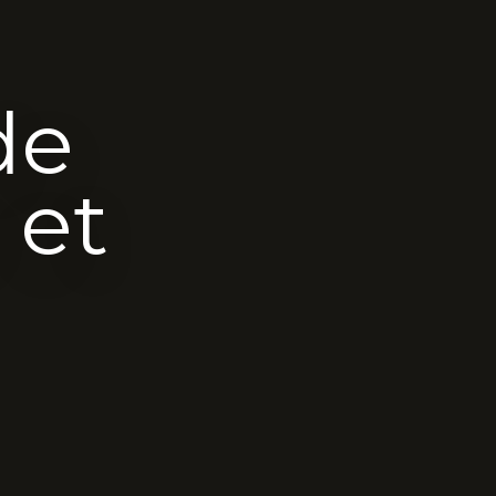
de
 et