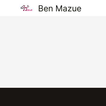
Aller
Ben Mazue
au
contenu