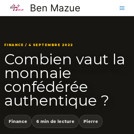
Aller
Ben Mazue
au
contenu
FINANCE / 4 SEPTEMBRE 2022
Combien vaut la
monnaie
confédérée
authentique ?
Finance
6 min de lecture
Pierre