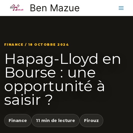
Aller
Ben Mazue
au
contenu
FINANCE / 18 OCTOBRE 2024
Hapag-Lloyd en
Bourse : une
opportunité à
saisir ?
Finance
11 min de lecture
Firouz