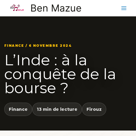
Aller
Ben Mazue
au
contenu
FINANCE / 6 NOVEMBRE 2024
L’Inde : à la
conquête de la
bourse ?
Finance
13 min de lecture
Firouz