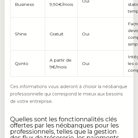
Oui
Business
9,90€/mois
stati
temp
Fact
devis
Shine
Gratuit
Oui
comp
simpl
Inté
A partir de
Qonto
Oui
les o
9€/mois
comp
Ces informations vous aideront à choisir la néobanque
professionnelle qui correspond le mieux aux besoins
de votre entreprise.
Quelles sont les fonctionnalités clés
offertes par les néobanques pour les
professionnels, telles que la gestion
des flux de trésorerie, les paiements