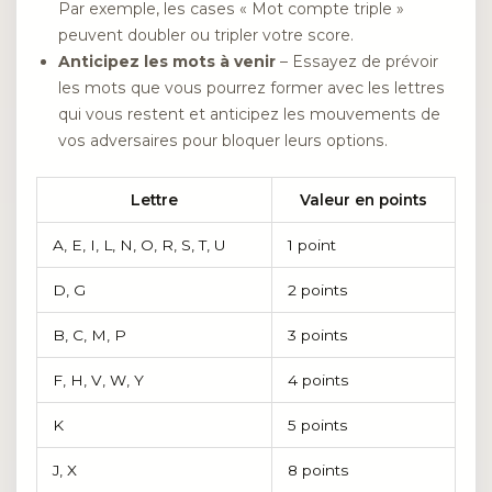
Par exemple, les cases « Mot compte triple »
peuvent doubler ou tripler votre score.
Anticipez les mots à venir
– Essayez de prévoir
les mots que vous pourrez former avec les lettres
qui vous restent et anticipez les mouvements de
vos adversaires pour bloquer leurs options.
Lettre
Valeur en points
A, E, I, L, N, O, R, S, T, U
1 point
D, G
2 points
B, C, M, P
3 points
F, H, V, W, Y
4 points
K
5 points
J, X
8 points