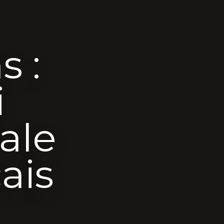
s :
i
ale
ais