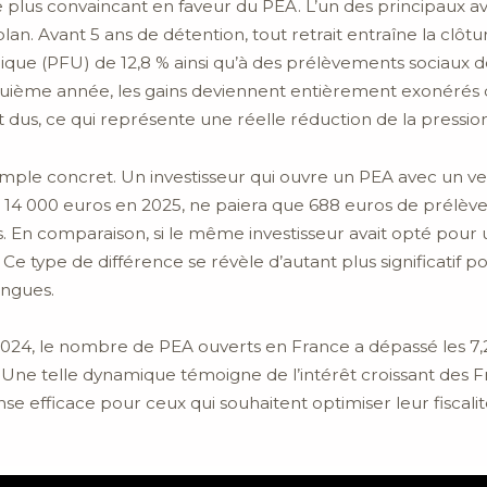
le plus convaincant en faveur du PEA. L’un des principaux a
u plan. Avant 5 ans de détention, tout retrait entraîne la clôt
ique (PFU) de 12,8 % ainsi qu’à des prélèvements sociaux de
uième année, les gains deviennent entièrement exonérés d’
dus, ce qui représente une réelle réduction de la pression 
xemple concret. Un investisseur qui ouvre un PEA avec un 
 à 14 000 euros en 2025, ne paiera que 688 euros de prélèv
ans. En comparaison, si le même investisseur avait opté pour
. Ce type de différence se révèle d’autant plus significatif
ongues.
024, le nombre de PEA ouverts en France a dépassé les 7,2 
os. Une telle dynamique témoigne de l’intérêt croissant des
e efficace pour ceux qui souhaitent optimiser leur fiscalit