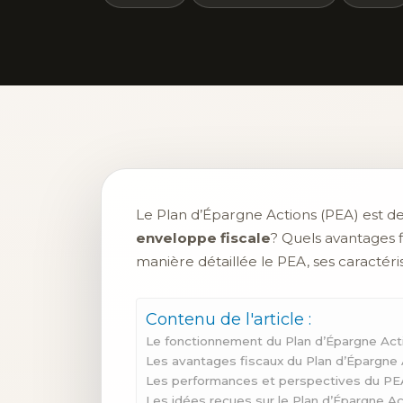
Le Plan d’Épargne Actions (PEA) est de
enveloppe fiscale
? Quels avantages f
manière détaillée le PEA, ses caractéris
Contenu de l'article :
Le fonctionnement du Plan d’Épargne Act
Les avantages fiscaux du Plan d’Épargne 
Les performances et perspectives du PE
Les idées reçues sur le Plan d’Épargne A