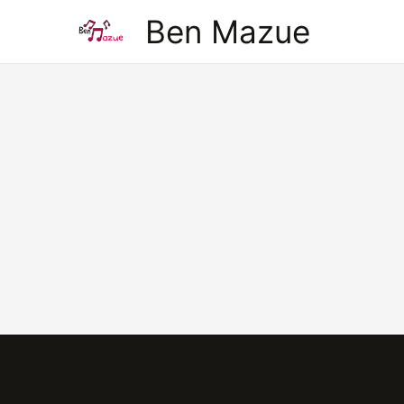
Aller
Ben Mazue
au
contenu