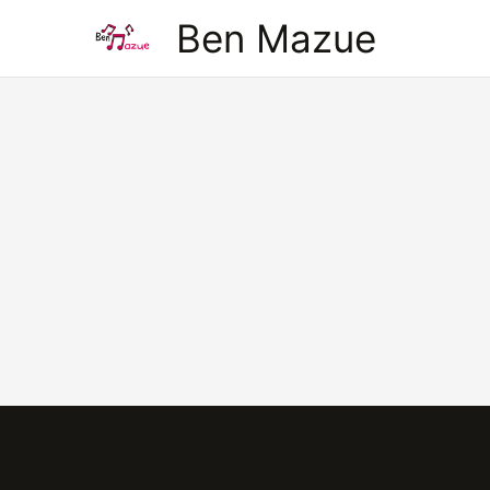
Aller
Ben Mazue
au
contenu