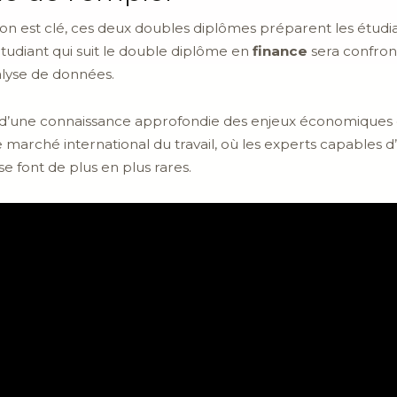
ion est clé, ces deux doubles diplômes préparent les étud
étudiant qui suit le double diplôme en
finance
sera confront
lyse de données.
d’une connaissance approfondie des enjeux économiques g
 marché international du travail, où les experts capables
e font de plus en plus rares.