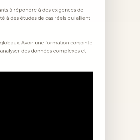
iants à répondre à des exigences de
é à des études de cas réels qui allient
lobaux. Avoir une formation conjointe
 d’analyser des données complexes et