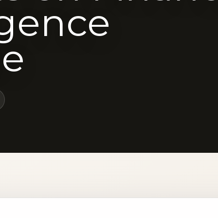
ligence
le