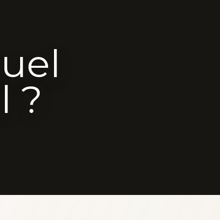
tuel
l ?