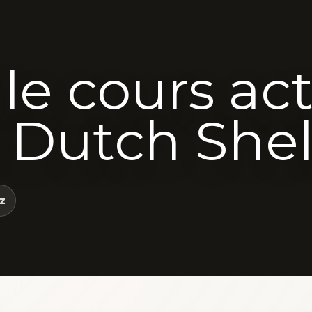
 le cours ac
 Dutch Shel
z