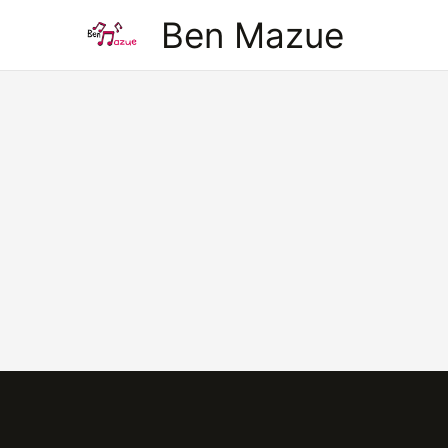
Aller
Ben Mazue
au
contenu