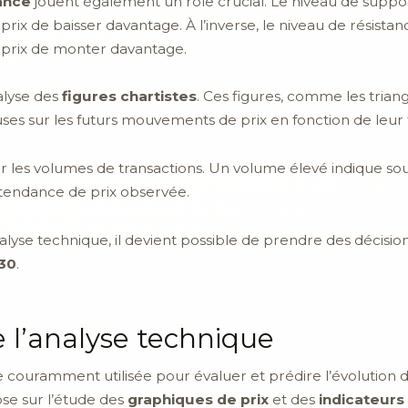
ance
jouent également un rôle crucial. Le niveau de suppor
x de baisser davantage. À l’inverse, le niveau de résistanc
prix de monter davantage.
alyse des
figures chartistes
. Ces figures, comme les triang
uses sur les futurs mouvements de prix en fonction de leur
er les volumes de transactions. Un volume élevé indique sou
 tendance de prix observée.
alyse technique, il devient possible de prendre des décisio
 30
.
e l’analyse technique
couramment utilisée pour évaluer et prédire l’évolution d
se sur l’étude des
graphiques de prix
et des
indicateurs