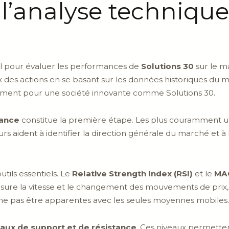
 l’analyse techniqu
ial pour évaluer les performances de
Solutions 30
sur le m
 des actions en se basant sur les données historiques du 
ment pour une société innovante comme Solutions 30.
dance
constitue la première étape. Les plus couramment uti
rs aident à identifier la direction générale du marché et à l
tils essentiels. Le
Relative Strength Index (RSI)
et le
MAC
esure la vitesse et le changement des mouvements de prix, 
ne pas être apparentes avec les seules moyennes mobiles.
eaux de support et de résistance
. Ces niveaux permette