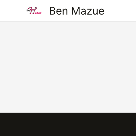
Aller
Ben Mazue
au
contenu