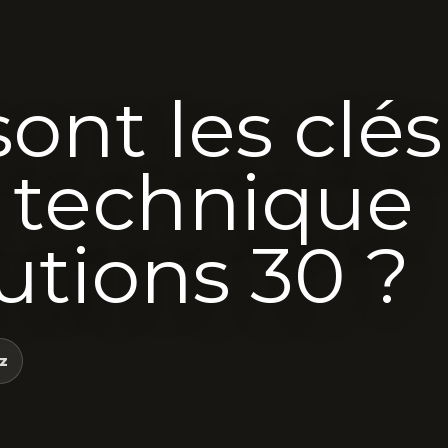
sont les clé
e technique
utions 30 ?
z