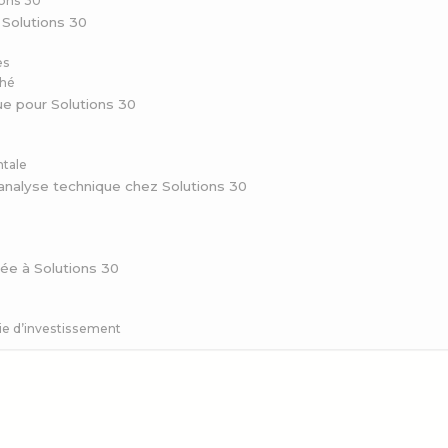
ions 30
 Solutions 30
es
ché
ue pour Solutions 30
ntale
’analyse technique chez Solutions 30
uée à Solutions 30
gie d’investissement