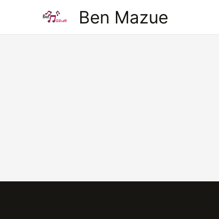
Aller
Ben Mazue
au
contenu