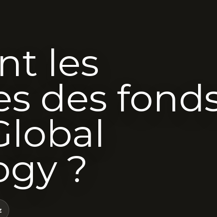
nt les
s des fond
Global
ogy ?
z