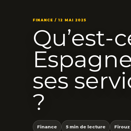
FINANCE / 12 MAI 2025
Qu’est-
Espagne 
ses servi
?
Finance
5 min de lecture
Firouz