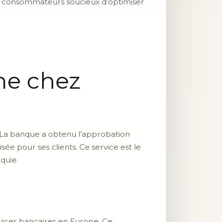
les consommateurs soucieux d’optimiser
gne chez
 La banque a obtenu l’approbation
sée pour ses clients. Ce service est le
quie.
rvices bancaires en Europe. Ce