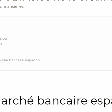
s financières.
 BBVA
es
arché bancaire espagnol
marché bancaire es