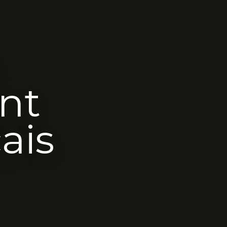
nt
ais