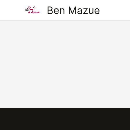
Aller
Ben Mazue
au
contenu