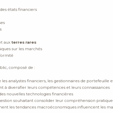
des états financiers
ses
s
t aux
terres rares
ques sur les marchés
formité
blic, composé de :
 les analystes financiers, les gestionnaires de portefeuille 
t à diversifier leurs compétences et leurs connaissances
des nouvelles technologies financières
gestion souhaitant consolider leur compréhension pratique
ment les tendances macroéconomiques influencent les mar