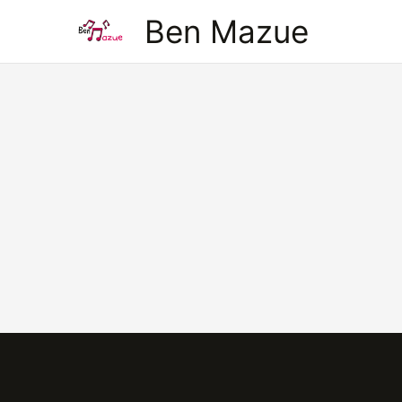
Aller
Ben Mazue
au
contenu