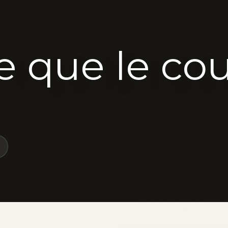
e que le co
z