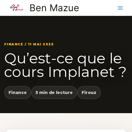
Aller
Ben Mazue
au
contenu
FINANCE / 11 MAI 2025
Qu’est-ce que le
cours Implanet ?
Finance
5 min de lecture
Firouz