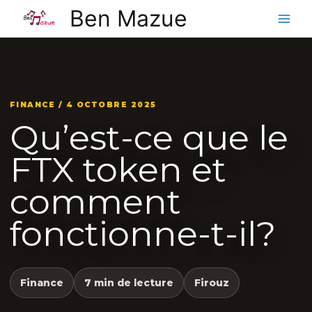
Aller
Ben Mazue
au
contenu
FINANCE / 4 OCTOBRE 2025
Qu’est-ce que le
FTX token et
comment
fonctionne-t-il?
Finance
7 min de lecture
Firouz