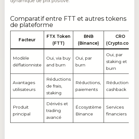
dynamique de prix positive.
Comparatif entre FTT et autres tokens
de plateforme
FTX Token
BNB
CRO
Facteur
(FTT)
(Binance)
(Crypto.com)
Oui, par
Modèle
Oui, via buy
Oui, par
staking et
déflationniste
and burn
burn
burn
Réductions
Avantages
Réductions,
Réductions,
de frais,
utilisateurs
paiements
cashback
staking
Dérivés et
Produit
Écosystème
Services
trading
principal
Binance
financiers
avancé