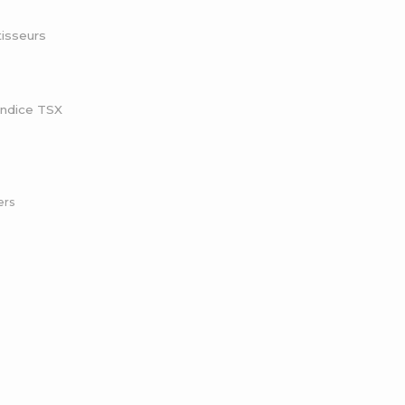
tisseurs
indice TSX
ers