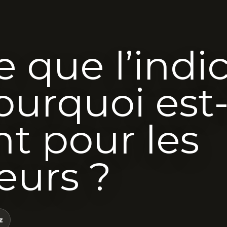
e que l’indi
ourquoi est-
t pour les
eurs ?
z