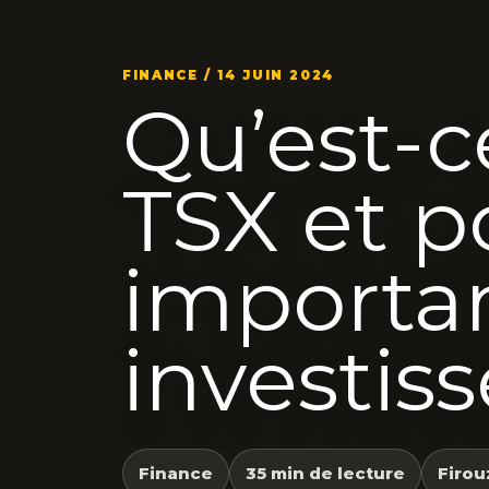
FINANCE / 14 JUIN 2024
Qu’est-c
TSX et p
importan
investiss
Finance
35 min de lecture
Firou