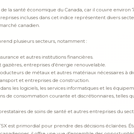
r de la santé économique du Canada, car il couvre environ 7
reprises incluses dans cet indice représentent divers secte
 marché canadien.
end plusieurs secteurs, notamment :
urance et autres institutions financières.
 gazières, entreprises d’énergie renouvelable.
roducteurs de métaux et autres matériaux nécessaires à div
ransport et entreprises de construction.
 dans les logiciels, les services informatiques et les équip
ns de consommation courante et discrétionnaires, telles que
restataires de soins de santé et autres entreprises du sec
e TSX est primordial pour prendre des décisions éclairées. Ét
s canadiennes, il offre une vue d’ensemble des opportunités