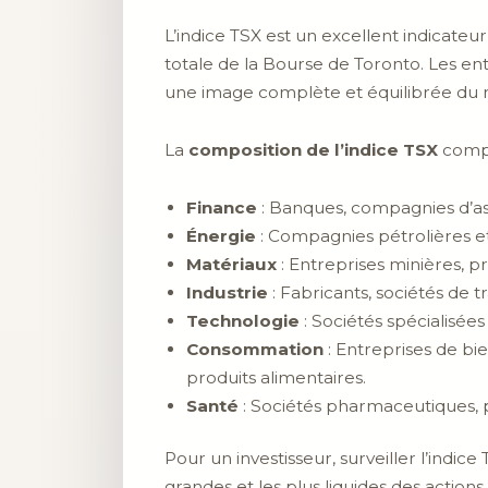
L’indice TSX est un excellent indicateu
totale de la Bourse de Toronto. Les ent
une image complète et équilibrée du
La
composition de l’indice TSX
compr
Finance
: Banques, compagnies d’ass
Énergie
: Compagnies pétrolières et
Matériaux
: Entreprises minières, p
Industrie
: Fabricants, sociétés de t
Technologie
: Sociétés spécialisées
Consommation
: Entreprises de bie
produits alimentaires.
Santé
: Sociétés pharmaceutiques, p
Pour un investisseur, surveiller l’indic
grandes et les plus liquides des action