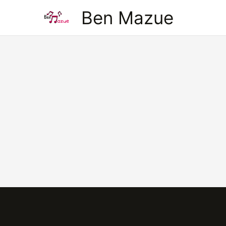
Aller
Ben Mazue
au
contenu