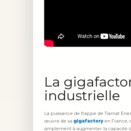
La gigafacto
industrielle
La puissance de frappe de Tiamat Ener
œuvre de sa
gigafactory
en France, c
simplement à augmenter la capacité de