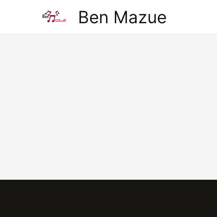
Aller
Ben Mazue
au
contenu