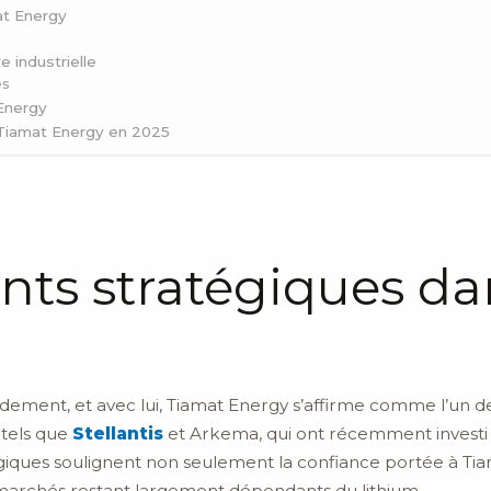
at Energy
e industrielle
es
Energy
 Tiamat Energy en 2025
nts stratégiques d
ement, et avec lui, Tiamat Energy s’affirme comme l’un des
 tels que
Stellantis
et Arkema, qui ont récemment investi 
égiques soulignent non seulement la confiance portée à Ti
 marchés restant largement dépendants du lithium.