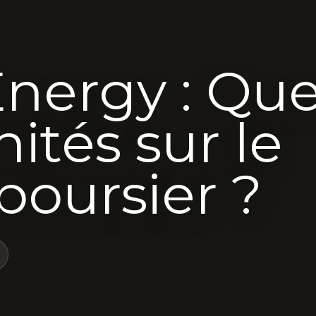
nergy : Que
ités sur le
oursier ?