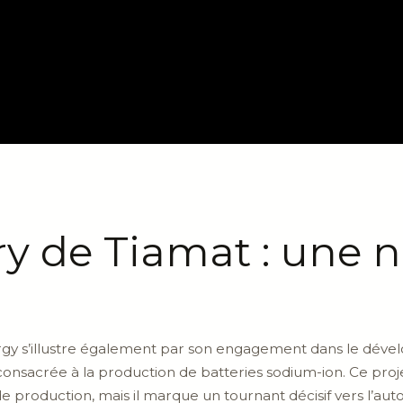
ry de Tiamat : une n
gy s’illustre également par son engagement dans le dével
onsacrée à la production de batteries sodium-ion. Ce proj
 production, mais il marque un tournant décisif vers l’au