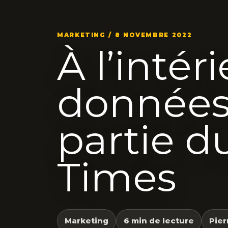
MARKETING / 8 NOVEMBRE 2022
À l’intér
données
partie d
Times
Marketing
6 min de lecture
Pier