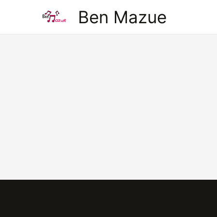
Aller
Ben Mazue
au
contenu