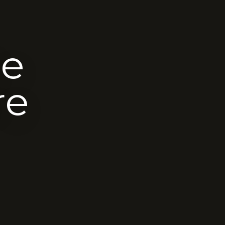
de
re