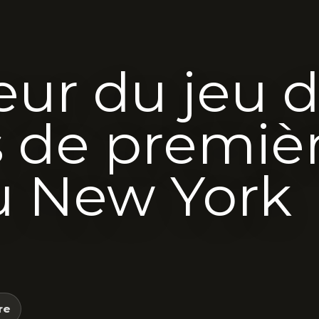
ieur du jeu 
 de premiè
u New York
re