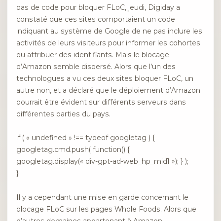
pas de code pour bloquer FLoC, jeudi, Digiday a
constaté que ces sites comportaient un code
indiquant au système de Google de ne pas inclure les
activités de leurs visiteurs pour informer les cohortes
ou attribuer des identifiants. Mais le blocage
d’Amazon semble dispersé. Alors que l’un des
technologues a vu ces deux sites bloquer FLoC, un
autre non, et a déclaré que le déploiement d’Amazon
pourrait être évident sur différents serveurs dans
différentes parties du pays.
if ( « undefined » !== typeof googletag ) {
googletag.cmd.push( function() {
googletag.display(« div-gpt-ad-web_hp_mid1 »); } );
}
Il y a cependant une mise en garde concernant le
blocage FLoC sur les pages Whole Foods. Alors que
d’autres domaines appartenant à Amazon