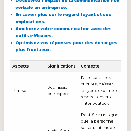
Découvrez l’impact de la communication non
verbale en entreprise.
En savoir plus sur le regard fuyant et ses
implications.
Améliorez votre communication avec des
outils efficaces.
Optimisez vos réponses pour des échanges
plus fructueux.
Aspects
Significations
Contexte
Dans certaines
cultures, baisser
Soumission
Phrase
les yeux exprime le
ou respect
respect envers
l’interlocuteur.
Peut être un signe
que la personne
se sent intimidée
Timidité ou