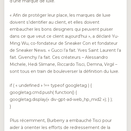
d’une marque de luxe.
« Afin de protéger leur place, les marques de luxe
doivent s’identifier au client, et elles doivent
embaucher les bons designers qui peuvent puiser
dans ce que veut ce client aujourd’hui », a déclaré Yu-
Ming Wu, co-fondateur de Sneaker Con et fondateur
de Sneaker News. « Gucci l’a fait. Yves Saint Laurent l’a
fait. Givenchy l’a fait. Ces créateurs – Alessandro
Michele, Hedi Slimane, Riccardo Tisci, Demna, Virgil –
sont tous en train de bouleverser la définition du luxe.
if ( « undefined » !== typeof googletag ) {
googletag.cmd.push( function() {
googletag.display(« div-gpt-ad-web_hp_mid2 »); } );
}
Plus récemment, Burberry a embauché Tisci pour
aider à orienter les efforts de redressement de la