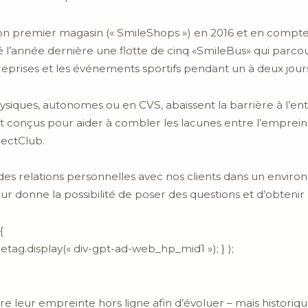
on premier magasin (« SmileShops ») en 2016 et en compte
 l’année dernière une flotte de cinq «SmileBus» qui parcour
ntreprises et les événements sportifs pendant un à deux jour
iques, autonomes ou en CVS, abaissent la barrière à l’entré
sont conçus pour aider à combler les lacunes entre l’empre
rectClub.
 des relations personnelles avec nos clients dans un envi
 leur donne la possibilité de poser des questions et d’obten
{
tag.display(« div-gpt-ad-web_hp_mid1 »); } );
 leur empreinte hors ligne afin d’évoluer – mais historiq