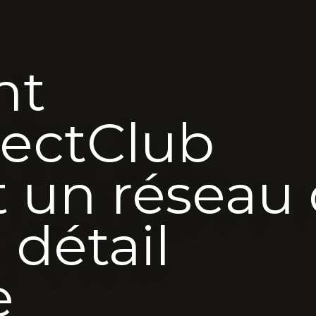
nt
rectClub
t un réseau
 détail
e