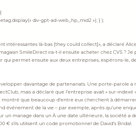
{
etag.display(« div-gpt-ad-web_hp_mid2 »); } );
nt intéressantes là-bas [they could collect]», a déclaré Ali
e magasin SmileDirect ira-t-il ensuite acheter chez CVS ? Je
 qui permet ensuite aux deux entreprises, espérons-le, de 
évelopper davantage de partenariats. Une porte-parole a 
tClub, mais a déclaré que l’entreprise avait « sur-indexé 
nt montré que beaucoup d’entre eux cherchent à démarrer
nd événement de la vie – par exemple, après qu’une enquêt
un mariage dans un À une date ultérieure, la société a déc
 € s’ils utilisent un code promotionnel de David’s Bridal.