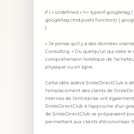
if ( « undefined » !== typeof googletag ) 
googletag.cmd.push( function() { googl
}
« Je pense qu’il y a des données vraime
Consulting. « Où quelqu’un qui visite l
compréhension holistique de l’acheteur
physique ou en ligne.
Cette idée aidera SmileDirectClub à d
l’emplacement des clients de SmileDirec
internes de l’entreprise ont égaleme
SmileDirectClub à l’approche d’un gra
de SmileDirectClub se préparaient pour 
permettant aux clients d’économiser 100