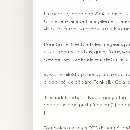
La marque, fondée en 2014, a ouvert s
Unis et au Canada. Il a également lancé
villes, les campus universitaires, les e
Pour SmileDirectClub, les magasins phys
aux aligneurs. Les bus, quant à eux, 
Alex Fenkell, co-fondateur de SmileDi
« Avoir SmileShops nous aide à établir
crédibilité », a déclaré Fenkell. « Cela
if ( « undefined » !== typeof googletag ) 
googletag.cmd.push( function() { google
}
Toutes les marques DTC doivent étendre