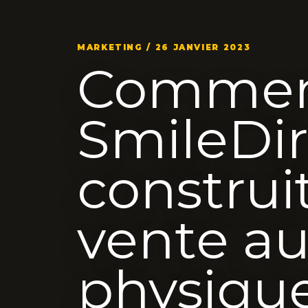
MARKETING / 26 JANVIER 2023
Comme
SmileDi
construi
vente au
physiqu