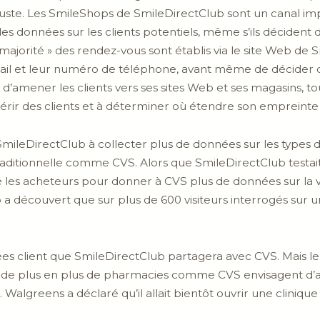
ste. Les SmileShops de SmileDirectClub sont un canal imp
s données sur les clients potentiels, même s’ils décident
 majorité » des rendez-vous sont établis via le site Web de 
ail et leur numéro de téléphone, avant même de décider d
 d’amener les clients vers ses sites Web et ses magasins, t
érir des clients et à déterminer où étendre son empreinte
ileDirectClub à collecter plus de données sur les types de 
aditionnelle comme CVS. Alors que SmileDirectClub testai
les acheteurs pour donner à CVS plus de données sur la v
a découvert que sur plus de 600 visiteurs interrogés sur u
ées client que SmileDirectClub partagera avec CVS. Mais le
ar de plus en plus de pharmacies comme CVS envisagent d’a
algreens a déclaré qu’il allait bientôt ouvrir une cliniqu