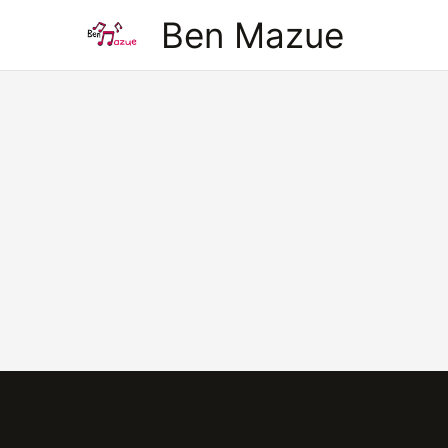
Aller
Ben Mazue
au
contenu