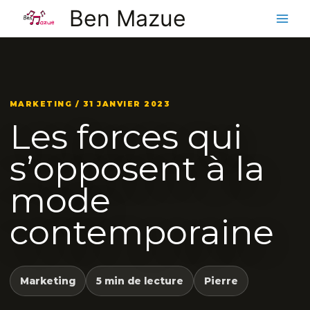
Aller
Ben Mazue
au
contenu
MARKETING / 31 JANVIER 2023
Les forces qui
s’opposent à la
mode
contemporaine
Marketing
5 min de lecture
Pierre