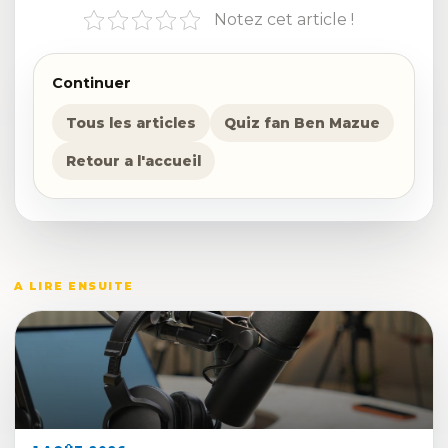
Notez cet article !
Continuer
Tous les articles
Quiz fan Ben Mazue
Retour a l'accueil
A LIRE ENSUITE