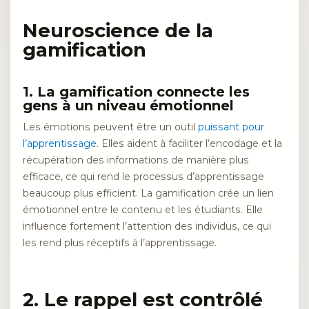
Neuroscience de la
gamification
1. La gamification connecte les
gens à un niveau émotionnel
Les émotions peuvent être un outil
puissant pour
l’apprentissage
. Elles aident à faciliter l’encodage et la
récupération des informations de manière plus
efficace, ce qui rend le processus d’apprentissage
beaucoup plus efficient. La gamification crée un lien
émotionnel entre le contenu et les étudiants. Elle
influence fortement l’attention des individus, ce qui
les rend plus réceptifs à l’apprentissage.
2. Le rappel est contrôlé