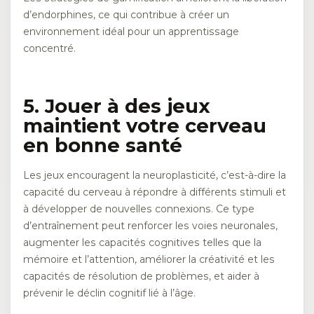
d’endorphines, ce qui contribue à créer un
environnement idéal pour un apprentissage
concentré.
5. Jouer à des jeux
maintient votre cerveau
en bonne santé
Les jeux encouragent la neuroplasticité, c’est-à-dire la
capacité du cerveau à répondre à différents stimuli et
à développer de nouvelles connexions. Ce type
d’entraînement peut renforcer les voies neuronales,
augmenter les capacités cognitives telles que la
mémoire et l’attention, améliorer la créativité et les
capacités de résolution de problèmes, et aider à
prévenir le déclin cognitif lié à l’âge.