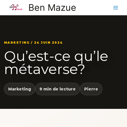
Aller
Ben Mazue
au
contenu
MARKETING / 24 JUIN 2024
Qu’est-ce qu’le
métaverse?
Marketing
9 min de lecture
Pierre