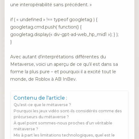
une interopérabilité sans précédent. »
if ( « undefined » !== typeof googletag ) {
googletag.cmd.push( function() {
googletag.display(« div-gpt-ad-web_hp_mid1 »); } );
}
Avec autant d’interprétations différentes du
Metaverse, voici un aperçu de ce qu’il est dans sa
forme la plus pure – et pourquoi il a excité tout le
monde, de Roblox à AB InBev.
Contenu de l'article :
Qu’est-ce que le métaverse ?
Pourquoi les jeux vidéo sont-ils considérés comme des
précurseurs du métaverse ?
À quel point sommes-nous proches d’un véritable
métaverse ?
Mis à part les limitations technologiques, quel est le