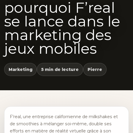
pourquoi F’real
se lance dans le
marketing des
jeux mobiles
Marketing
5 min de lecture
Pierre
F’real, une entreprise californienne de milkshakes et
de smoothies à mélanger soi-même, double ses
efforts en matière de réalité virtuelle grâce à son