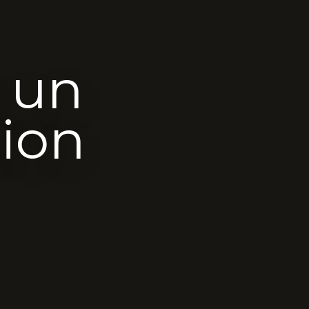
e un
tion