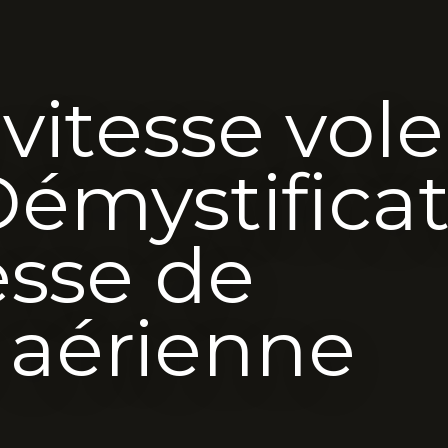
 vitesse vol
Démystifica
esse de
e aérienne