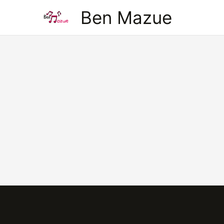
Aller
Ben Mazue
au
contenu