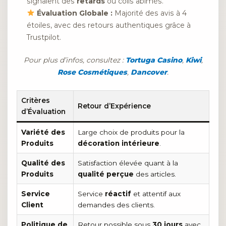
signalent des
retards
ou colis abîmés.
Évaluation Globale :
Majorité des avis à 4
étoiles, avec des retours authentiques grâce à
Trustpilot.
Pour plus d’infos, consultez :
Tortuga Casino
,
Kiwi
,
Rose Cosmétiques
,
Dancover
.
Critères
Retour d’Expérience
d’Évaluation
Variété des
Large choix de produits pour la
Produits
décoration intérieure
.
Qualité des
Satisfaction élevée quant à la
Produits
qualité perçue
des articles.
Service
Service
réactif
et attentif aux
Client
demandes des clients.
Politique de
Retour possible sous
30 jours
avec