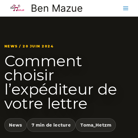
Aller
Ben Mazue
au
contenu
NEWS / 20 JUIN 2024
Comment
choisir
l’expéditeur de
votre lettre
News
7 min de lecture
Toma_Hetzm