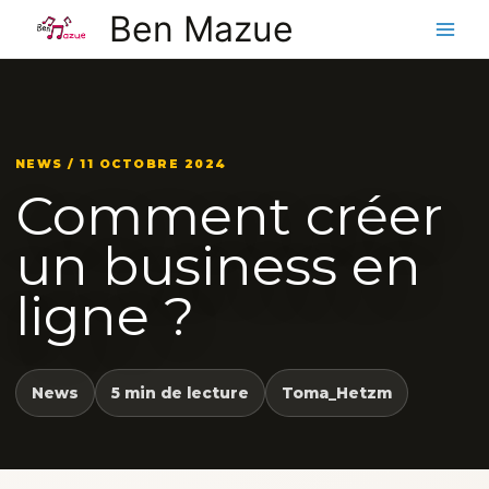
Aller
Ben Mazue
au
contenu
NEWS / 11 OCTOBRE 2024
Comment créer
un business en
ligne ?
News
5 min de lecture
Toma_Hetzm