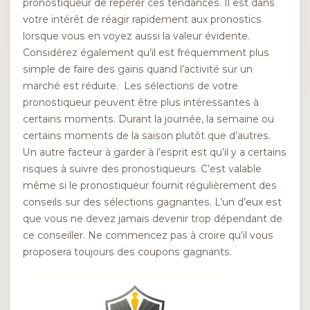
pronostiqueur de repérer ces tendances. Il est dans
votre intérêt de réagir rapidement aux pronostics
lorsque vous en voyez aussi la valeur évidente.
Considérez également qu’il est fréquemment plus
simple de faire des gains quand l’activité sur un
marché est réduite. Les sélections de votre
pronostiqueur peuvent être plus intéressantes à
certains moments. Durant la journée, la semaine ou
certains moments de la saison plutôt que d’autres.
Un autre facteur à garder à l’esprit est qu’il y a certains
risques à suivre des pronostiqueurs. C’est valable
même si le pronostiqueur fournit régulièrement des
conseils sur des sélections gagnantes. L’un d’eux est
que vous ne devez jamais devenir trop dépendant de
ce conseiller. Ne commencez pas à croire qu’il vous
proposera toujours des coupons gagnants.