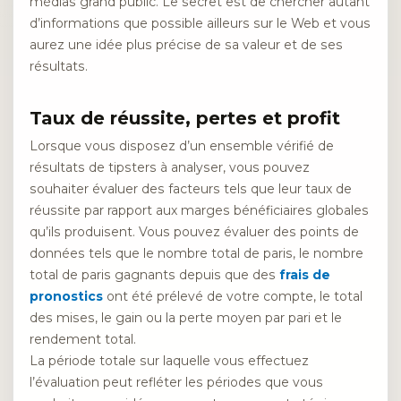
médias grand public. Le secret est de chercher autant
d’informations que possible ailleurs sur le Web et vous
aurez une idée plus précise de sa valeur et de ses
résultats.
Taux de réussite, pertes et profit
Lorsque vous disposez d’un ensemble vérifié de
résultats de tipsters à analyser, vous pouvez
souhaiter évaluer des facteurs tels que leur taux de
réussite par rapport aux marges bénéficiaires globales
qu’ils produisent. Vous pouvez évaluer des points de
données tels que le nombre total de paris, le nombre
total de paris gagnants depuis que des
frais de
pronostics
ont été prélevé de votre compte, le total
des mises, le gain ou la perte moyen par pari et le
rendement total.
La période totale sur laquelle vous effectuez
l’évaluation peut refléter les périodes que vous