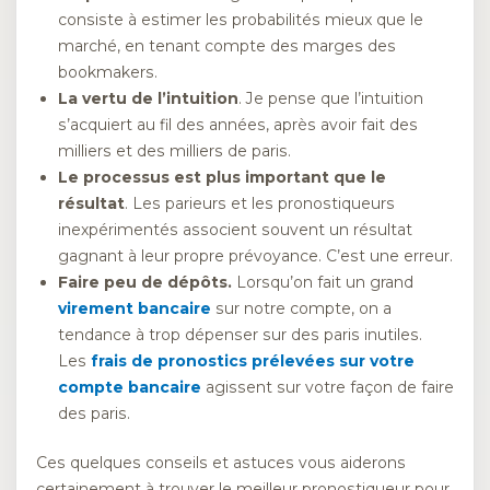
consiste à estimer les probabilités mieux que le
marché, en tenant compte des marges des
bookmakers.
La vertu de l’intuition
. Je pense que l’intuition
s’acquiert au fil des années, après avoir fait des
milliers et des milliers de paris.
Le processus est plus important que le
résultat
. Les parieurs et les pronostiqueurs
inexpérimentés associent souvent un résultat
gagnant à leur propre prévoyance. C’est une erreur.
Faire peu de dépôts.
Lorsqu’on fait un grand
virement bancaire
sur notre compte, on a
tendance à trop dépenser sur des paris inutiles.
Les
frais de pronostics prélevées sur votre
compte bancaire
agissent sur votre façon de faire
des paris.
Ces quelques conseils et astuces vous aiderons
certainement à trouver le meilleur pronostiqueur pour