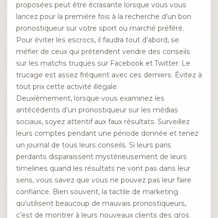
proposées peut être écrasante lorsque vous vous
lancez pour la première fois à la recherche d’un bon
pronostiqueur sur votre sport ou marché préféré.
Pour éviter les escrocs, il faudra tout d’abord, se
méfier de ceux qui prétendent vendre des conseils
sur les matchs truqués sur Facebook et Twitter. Le
trucage est assez fréquent avec ces derniers. Évitez à
tout prix cette activité illégale.
Deuxièmement, lorsque vous examinez les
antécédents d’un pronostiqueur sur les médias
sociaux, soyez attentif aux faux résultats. Surveillez
leurs comptes pendant une période donnée et tenez
un journal de tous leurs conseils. Si leurs paris
perdants disparaissent mystérieusement de leurs
timelines quand les résultats ne vont pas dans leur
sens, vous savez que vous ne pouvez pas leur faire
confiance. Bien souvent, la tactile de marketing
qu’utilisent beaucoup de mauvais pronostiqueurs,
c’est de montrer à leurs nouveaux clients des gros