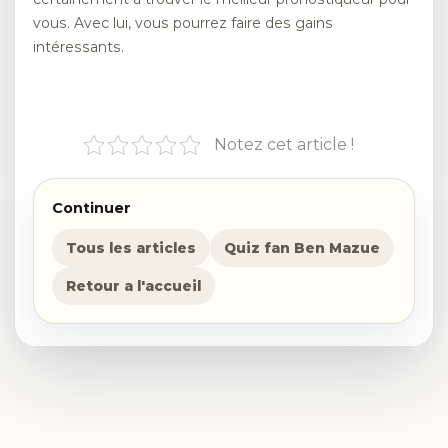
vous. Avec lui, vous pourrez faire des gains
intéressants.
Notez cet article !
Continuer
Tous les articles
Quiz fan Ben Mazue
Retour a l'accueil