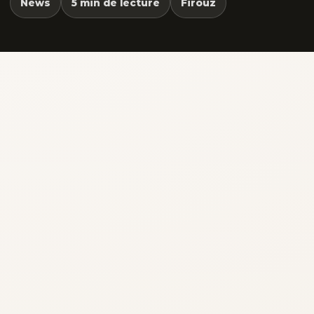
News
5 min de lecture
Firouz