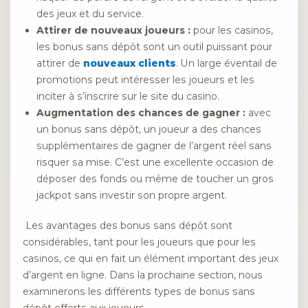
des jeux et du service.
Attirer de nouveaux joueurs :
pour les casinos,
les bonus sans dépôt sont un outil puissant pour
attirer de
nouveaux clients
. Un large éventail de
promotions peut intéresser les joueurs et les
inciter à s’inscrire sur le site du casino.
Augmentation des chances de gagner :
avec
un bonus sans dépôt, un joueur a des chances
supplémentaires de gagner de l’argent réel sans
risquer sa mise. C’est une excellente occasion de
déposer des fonds ou même de toucher un gros
jackpot sans investir son propre argent.
Les avantages des bonus sans dépôt sont
considérables, tant pour les joueurs que pour les
casinos, ce qui en fait un élément important des jeux
d’argent en ligne. Dans la prochaine section, nous
examinerons les différents types de bonus sans