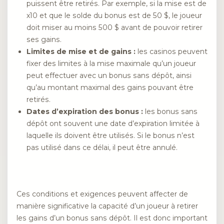
puissent être retirés. Par exemple, si la mise est de
x10 et que le solde du bonus est de 50 $, le joueur
doit miser au moins 500 $ avant de pouvoir retirer
ses gains.
Limites de mise et de gains :
les casinos peuvent
fixer des limites à la mise maximale qu’un joueur
peut effectuer avec un bonus sans dépôt, ainsi
qu’au montant maximal des gains pouvant être
retirés.
Dates d’expiration des bonus :
les bonus sans
dépôt ont souvent une date d’expiration limitée à
laquelle ils doivent être utilisés. Si le bonus n’est
pas utilisé dans ce délai, il peut être annulé.
Ces conditions et exigences peuvent affecter de
manière significative la capacité d’un joueur à retirer
les gains d’un bonus sans dépôt. Il est donc important