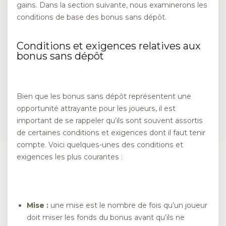
gains. Dans la section suivante, nous examinerons les
conditions de base des bonus sans dépôt.
Conditions et exigences relatives aux
bonus sans dépôt
Bien que les bonus sans dépôt représentent une
opportunité attrayante pour les joueurs, il est
important de se rappeler qu’ils sont souvent assortis
de certaines conditions et exigences dont il faut tenir
compte. Voici quelques-unes des conditions et
exigences les plus courantes :
Mise :
une mise est le nombre de fois qu’un joueur
doit miser les fonds du bonus avant qu’ils ne