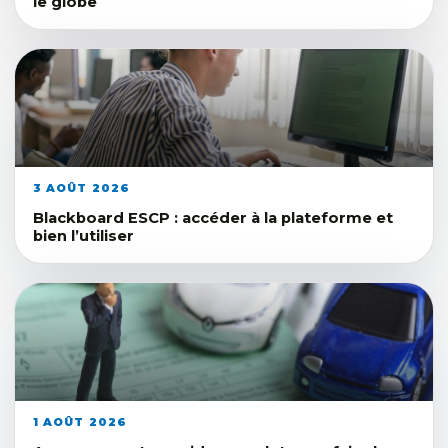
le globe
3 AOÛT 2026
Blackboard ESCP : accéder à la plateforme et
bien l’utiliser
1 AOÛT 2026