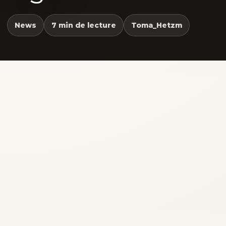
News
7 min de lecture
Toma_Hetzm