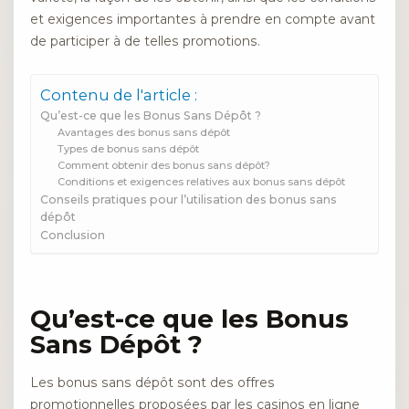
et exigences importantes à prendre en compte avant
de participer à de telles promotions.
Contenu de l'article :
Qu’est-ce que les Bonus Sans Dépôt ?
Avantages des bonus sans dépôt
Types de bonus sans dépôt
Comment obtenir des bonus sans dépôt?
Conditions et exigences relatives aux bonus sans dépôt
Conseils pratiques pour l’utilisation des bonus sans
dépôt
Conclusion
Qu’est-ce que les Bonus
Sans Dépôt ?
Les bonus sans dépôt sont des offres
promotionnelles proposées par les casinos en ligne