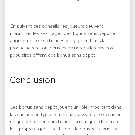
En suivant ces conseils, les joueurs peuvent
maximiser les avantages des bonus sans dépôt et
augmenter leurs chances de gagner. Dans la
prochaine section, nous examinerons les casinos
populaires offrant des bonus sans dépôt.
Conclusion
Les bonus sans dépôt jouent un rôle important dans
les casinos en ligne, offrant aux joueurs une occasion
unique de tenter leur chance sans risquer de perdre
leur propre argent. Ils attirent de nouveaux joueurs,