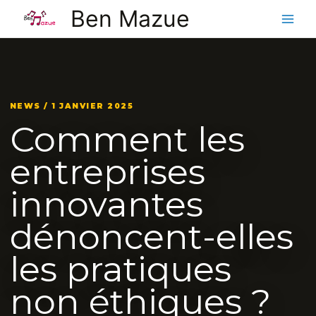
Aller
Ben Mazue
au
contenu
NEWS / 1 JANVIER 2025
Comment les
entreprises
innovantes
dénoncent-elles
les pratiques
non éthiques ?