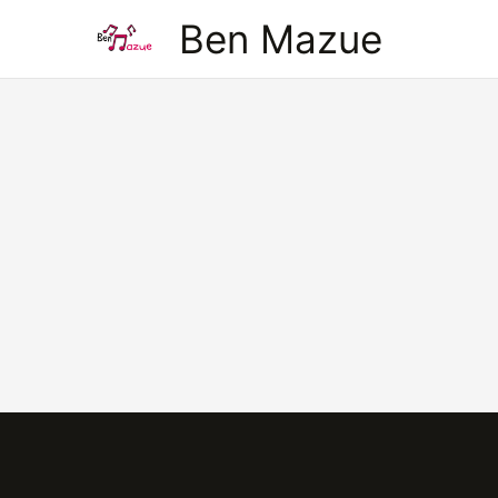
Aller
Ben Mazue
au
contenu