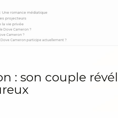
: Une romance médiatique
les projecteurs
 la vie privée
e de Dove Cameron ?
 Dove Cameron ?
s Dove Cameron participe actuellement ?
 : son couple révél
ureux