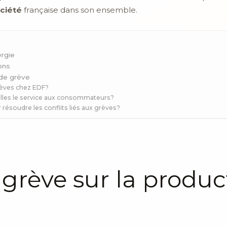
ciété
française dans son ensemble.
ergie
ons
de grève
rèves chez EDF?
lles le service aux consommateurs?
résoudre les conflits liés aux grèves?
 grève sur la produc