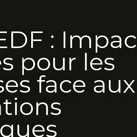
EDF : Impac
es pour les
ses face aux
tions
iques