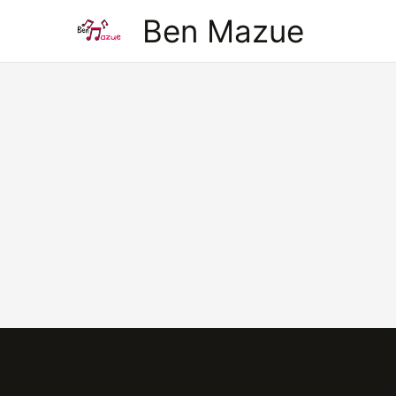
Aller
Ben Mazue
au
contenu