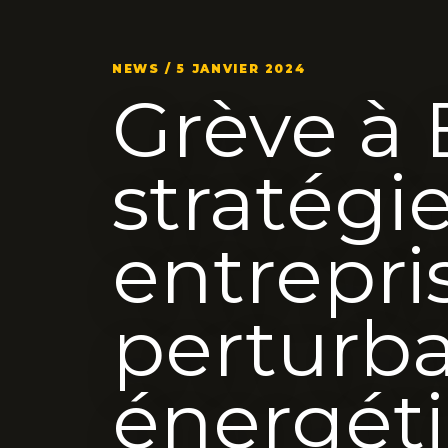
NEWS / 5 JANVIER 2024
Grève à 
stratégi
entrepri
perturba
énergét