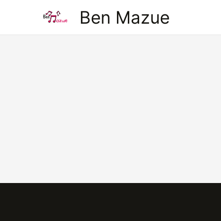
Aller
Ben Mazue
au
contenu