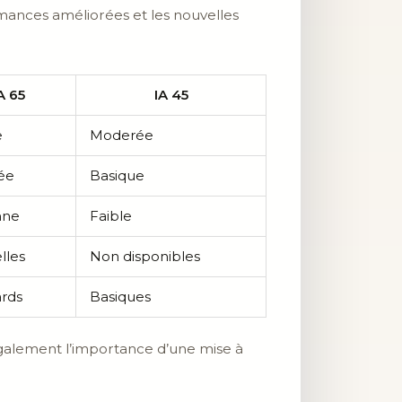
mances améliorées et les nouvelles
A 65
IA 45
e
Moderée
ée
Basique
nne
Faible
lles
Non disponibles
rds
Basiques
également l’importance d’une mise à