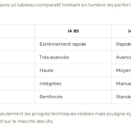
ons un tableau comparatif mettant en lumière les perfor
IA 85
I
Extrêmement rapide
Rapid
Très avancée
Avanc
Haute
Moye
Intégrées
Manue
Renforcés
Standa
seulement les progrès techniques réalisés mais souligne 
f sur le marché des IAs.