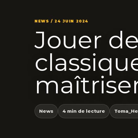
NEWS / 24 JUIN 2024
Jouer de
classique
maîtrise
News
4 min de lecture
Toma_He