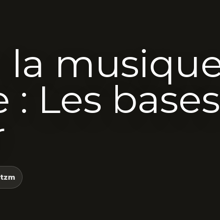
 la musiqu
 : Les bases
r
tzm