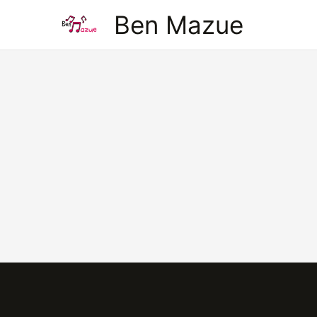
Aller
Ben Mazue
au
contenu