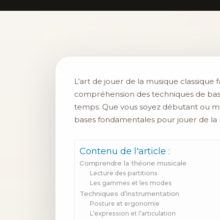
L’art de jouer de la musique classique f
compréhension des techniques de base
temps. Que vous soyez débutant ou mu
bases fondamentales pour jouer de la m
Contenu de l'article :
Comprendre la théorie musicale
Lecture des partitions
Les gammes et les modes
Techniques d’instrumentation
Posture et ergonomie
L’expression et l’articulation