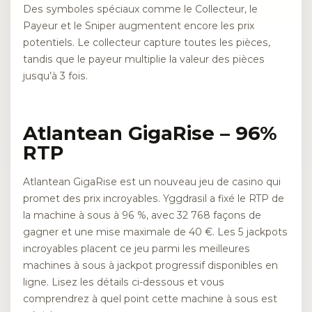
Des symboles spéciaux comme le Collecteur, le
Payeur et le Sniper augmentent encore les prix
potentiels. Le collecteur capture toutes les pièces,
tandis que le payeur multiplie la valeur des pièces
jusqu’à 3 fois.
Atlantean GigaRise – 96%
RTP
Atlantean GigaRise est un nouveau jeu de casino qui
promet des prix incroyables. Yggdrasil a fixé le RTP de
la machine à sous à 96 %, avec 32 768 façons de
gagner et une mise maximale de 40 €. Les 5 jackpots
incroyables placent ce jeu parmi les meilleures
machines à sous à jackpot progressif disponibles en
ligne. Lisez les détails ci-dessous et vous
comprendrez à quel point cette machine à sous est