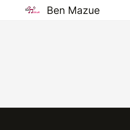
Aller
Ben Mazue
au
contenu