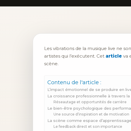
Les vibrations de la musique live ne s
artistes qui l’exécutent. Cet
article
va 
scène.
Contenu de l'article :
L’impact émotionnel de se produire en liv
La croissance professionnelle à travers l
Réseautage et opportunités de carrière
Le bien-être psychologique des performa
Une source d’inspiration et de motivation
La scène comme espace d’apprentissag
Le feedback direct et son importance