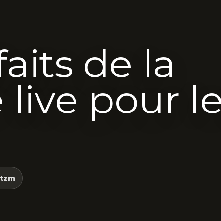
aits de la
live pour l
tzm