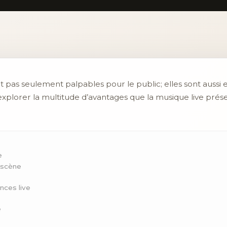
ont pas seulement palpables pour le public; elles sont aus
explorer la multitude d’avantages que la musique live prés
e
a scène
nces live
e