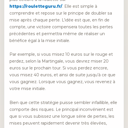
https://rouletteguru.fr/
. Elle est simple à
comprendre et repose sur le principe de doubler sa
mise après chaque perte. L’idée est que, en fin de
compte, une victoire compensera toutes les pertes
précédentes et permettra même de réaliser un
bénéfice égal à la mise initiale.
Par exemple, si vous misez 10 euros sur le rouge et
perdez, selon la Martingale, vous devrez miser 20
euros sur le prochain tour. Si vous perdez encore,
vous misez 40 euros, et ainsi de suite jusqu’à ce que
vous gagniez. Lorsque vous gagnez, vous revenez à
votre mise initiale.
Bien que cette stratégie puisse sembler infaillible, elle
comporte des risques. Le principal inconvénient est
que si vous subissez une longue série de pertes, les
mises peuvent rapidement devenir très élevées,