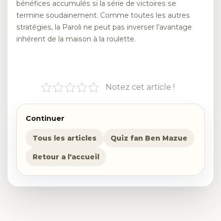
bénéfices accumulés si la série de victoires se
termine soudainement. Comme toutes les autres
stratégies, la Paroli ne peut pas inverser l’avantage
inhérent de la maison à la roulette.
Notez cet article !
Continuer
Tous les articles
Quiz fan Ben Mazue
Retour a l'accueil